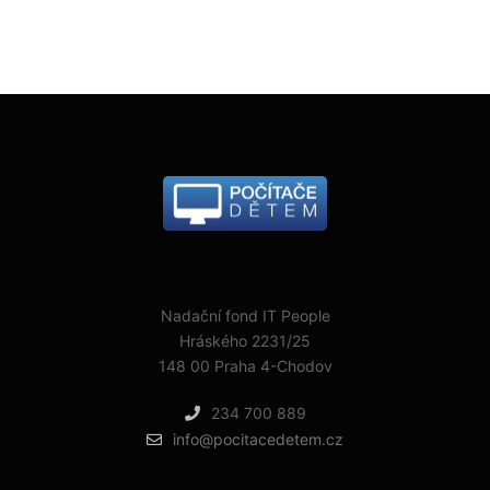
Nadační fond IT People
Hráského 2231/25
148 00 Praha 4-Chodov
234 700 889
info@pocitacedetem.cz