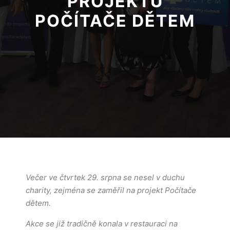
PROJEKTU
POČÍTAČE DĚTEM
Večer ve čtvrtek 29. srpna se nesel v duchu
charity, zejména se zaměřil na projekt Počítače
dětem.
Akce se již tradičně konala v restauraci na