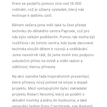
firem se podařilo pomoci více než 16 000
rodinám, což je úžasný výsledek, který nás
motivuje k dalšímu úsilí.
Během večera jsme měli také tu čest předat
techniku do dětského centra Paprsek, což pro
nás bylo velkým potěšením. Pomoc tak mohla být
rozšířena i do tohoto centra, kde bude darovaná
technika sloužit dětem k rozvoji a vzdělávání.
Jsme nesmírně rádi, že jsme mohli tuto podporu
uskutečnit přímo na místě a vidět radost a
vděčnost, kterou přinesla.
Na akci zazněla řada inspirativních prezentací,
které přinesly nový pohled na smysl a dopad
projektu. Mezi vystupujícími byla i zakladatel
projektu Robert Novotný, který se podělil o
aktuální novinky a plány do budoucna, a také
generální ředitel firmy Czechtrade, pan Radomil