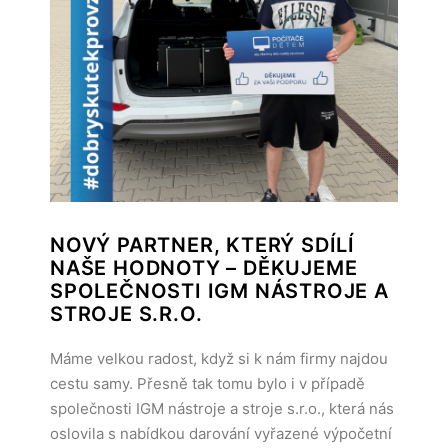
NOVÝ PARTNER, KTERÝ SDÍLÍ
NAŠE HODNOTY – DĚKUJEME
SPOLEČNOSTI IGM NÁSTROJE A
STROJE S.R.O.
Máme velkou radost, když si k nám firmy najdou
cestu samy. Přesně tak tomu bylo i v případě
společnosti IGM nástroje a stroje s.r.o., která nás
oslovila s nabídkou darování vyřazené výpočetní