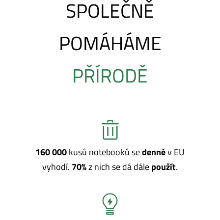
SPOLEČNĚ
POMÁHÁME
PŘÍRODĚ
160 000
kusů notebooků se
denně
v EU
vyhodí.
70%
z nich se dá dále
použít
.