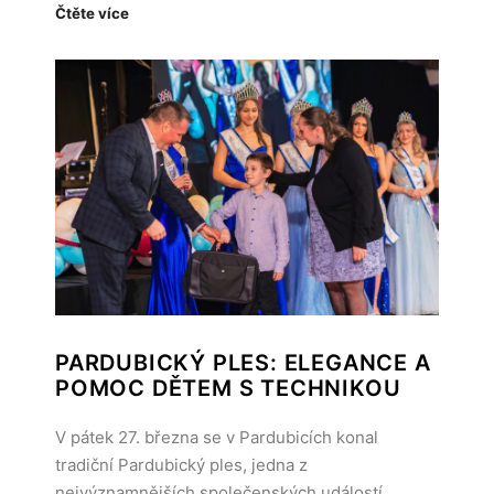
Čtěte více
PARDUBICKÝ PLES: ELEGANCE A
POMOC DĚTEM S TECHNIKOU
V pátek 27. března se v Pardubicích konal
tradiční Pardubický ples, jedna z
nejvýznamnějších společenských událostí