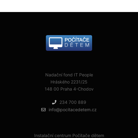
Nadační fond IT People
Hráského 2231/25
148 00 Praha 4-Chodov
234 700 889
info@pocitacedetem.cz
Instalační centrum Počítače dětem