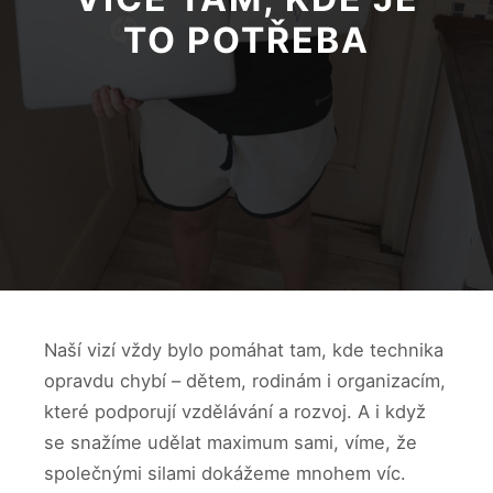
TO POTŘEBA
Naší vizí vždy bylo pomáhat tam, kde technika
opravdu chybí – dětem, rodinám i organizacím,
které podporují vzdělávání a rozvoj. A i když
se snažíme udělat maximum sami, víme, že
společnými silami dokážeme mnohem víc.