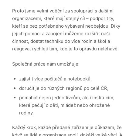
Proto jsme velmi vděční za spolupráci s dalšími
organizacemi, které mají stejný cíl – podpořit ty,
kteří se bez potřebného vybavení neobejdou. Díky
jejich pomoci a zapojení můžeme rozšířit naši
činnost, dostat techniku do více rodin a škol a
reagovat rychleji tam, kde je to opravdu naléhavé.
Společná práce nám umožňuje:
zajistit více počítačů a notebooků,
doručit je do různých regionů po celé ČR,
pomáhat nejen jednotlivcům, ale i institucím,
které pečují o děti, mládež nebo ohrožené
rodiny.
Každý krok, každé předané zařízení je důkazem, že
když se lidé a organizace spojí, dokáží velké věci. A