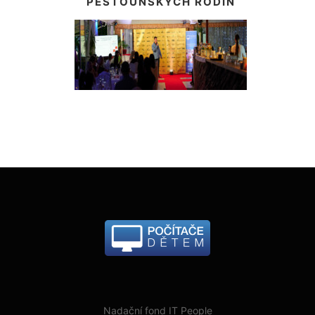
PĚSTOUNSKÝCH RODIN
Nadační fond IT People