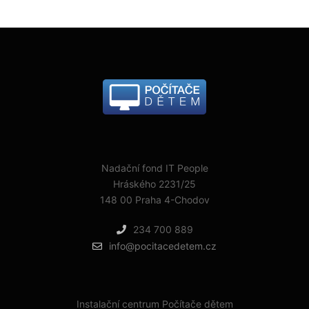
Nadační fond IT People
Hráského 2231/25
148 00 Praha 4-Chodov
234 700 889
info@pocitacedetem.cz
Instalační centrum Počítače dětem