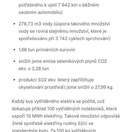
potřebného k ujetí 7 642 km v běžném
osobním automobilu)
278,73 m3 vody (úspora takového množství
vody se rovná stejnému množství, které je
spotřebováno při 3 742 cyklech sprchování)
1,66 tun primárních surovin
snížili jsme emise skleníkových plynů CO2
ekv. o 2,28 tun
produkci SO2 ekv. (který zapříčiňuje
okyselování prostředí) jsme snížili o 27,99 kg.
Každý kus vytříděného elektra se počítá, což
dokazuje příklad 100 vytříděných notebooků, které
uspoří 10 MWh elektřiny. Takové množství odpovídá
3leté spotřebě elektřiny rodiny žijící ve
standardním bytu. Za 100 kg vytříděných