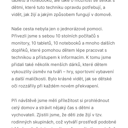
tabletů a notebooků, ale také o možnost se setkat s
dětmi, které tuto techniku opravdu potřebují, a
vidět, jak žijí a jakým způsobem fungují v domově.
Naše cesta nebyla jen o jednorázové pomoci.
Přivezli jsme s sebou 10 stolních počítačů s
monitory, 10 tabletů, 10 notebooků a mnoho dalších
doplňků, které pomohou dětem lépe pracovat s
technikou a přístupem k informacím. K tomu jsme
přidali také několik menších dárků, které dětem
vykouzlily úsměv na tváři – hry, sportovní vybavení
a další maličkosti. Bylo krásné vidět, jak se dětské
oči rozzářily při každém novém překvapení.
Při návštěvě jsme měli příležitost si prohlédnout
celý domov a strávit nějaký čas s dětmi a
vychovateli. Zjistili jsme, že děti zde žijí v tzv.
rodinných skupinách, což vytváří prostředí podobné