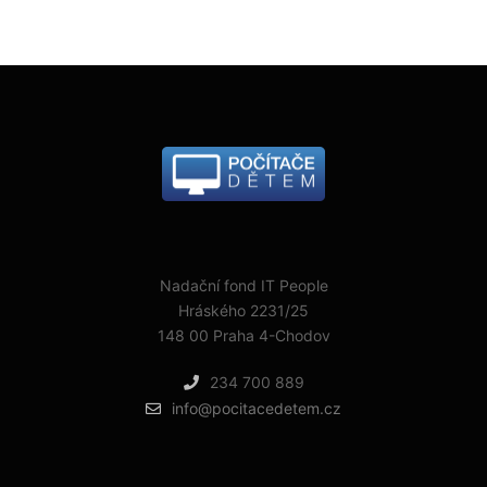
Nadační fond IT People
Hráského 2231/25
148 00 Praha 4-Chodov
234 700 889
info@pocitacedetem.cz