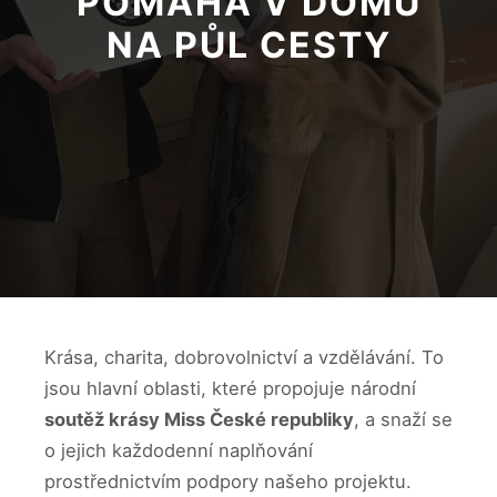
POMÁHÁ V DOMU
NA PŮL CESTY
Krása, charita, dobrovolnictví a vzdělávání. To
jsou hlavní oblasti, které propojuje národní
soutěž krásy Miss České republiky
, a snaží se
o jejich každodenní naplňování
prostřednictvím podpory našeho projektu.