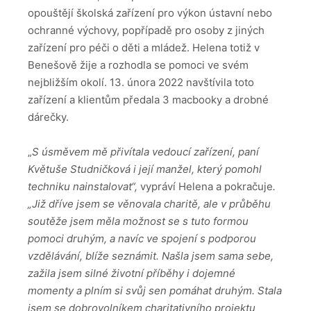
opouštějí školská zařízení pro výkon ústavní nebo
ochranné výchovy, popřípadě pro osoby z jiných
zařízení pro péči o děti a mládež. Helena totiž v
Benešově žije a rozhodla se pomoci ve svém
nejbližším okolí. 13. února 2022 navštívila toto
zařízení a klientům předala 3 macbooky a drobné
dárečky.
„
S úsměvem mě přivítala vedoucí zařízení, paní
Květuše Studničková i její manžel, který pomohl
techniku nainstalovat“,
vypráví Helena a pokračuje
.
„Již dříve jsem se věnovala charitě, ale v průběhu
soutěže jsem měla možnost se s tuto formou
pomoci druhým, a navíc ve spojení s podporou
vzdělávání, blíže seznámit. Našla jsem sama sebe,
zažila jsem silné životní příběhy i dojemné
momenty a plním si svůj sen pomáhat druhým. Stala
jsem se dobrovolníkem charitativního projektu