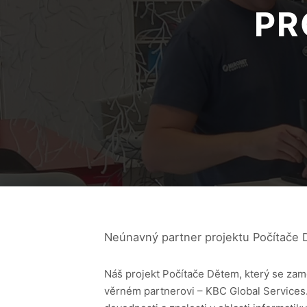
PR
Neúnavný partner projektu Počítače
Náš projekt Počítače Dětem, který se zam
věrném partnerovi – KBC Global Services