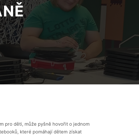
ANĚ
ím pro děti, může pyšně hovořit o jednom
tebooků, které pomáhají dětem získat