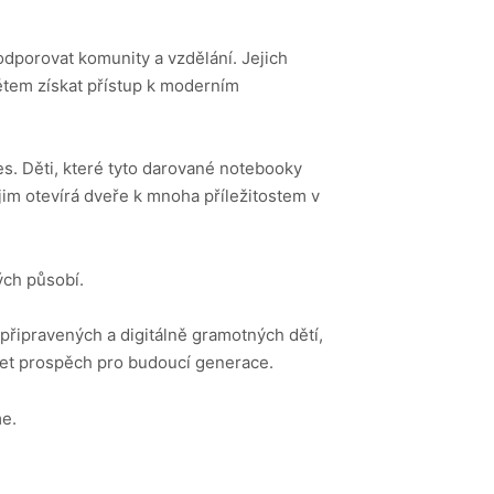
odporovat komunity a vzdělání. Jejich
ětem získat přístup k moderním
s. Děti, které tyto darované notebooky
o jim otevírá dveře k mnoha příležitostem v
ých působí.
připravených a digitálně gramotných dětí,
šet prospěch pro budoucí generace.
me.