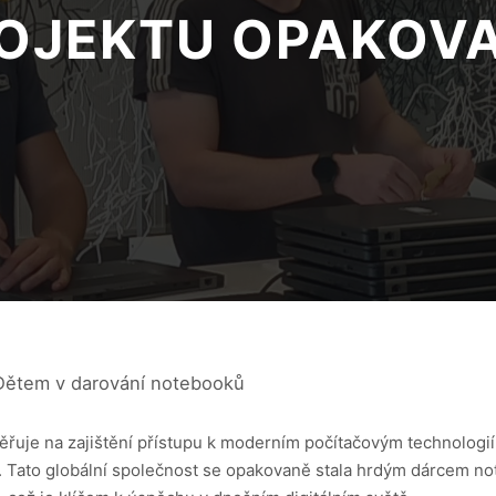
OJEKTU OPAKOV
 Dětem v darování notebooků
ěřuje na zajištění přístupu k moderním počítačovým technologi
. Tato globální společnost se opakovaně stala hrdým dárcem no