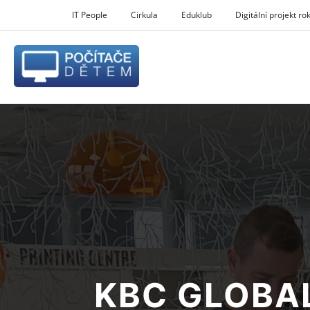
IT People
Cirkula
Eduklub
Digitální projekt ro
KBC GLOBA