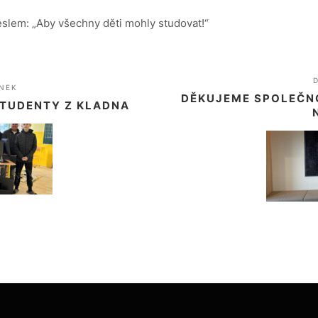
eslem: „Aby všechny děti mohly studovat!“
NEK
DĚKUJEME SPOLEČNO
STUDENTY Z KLADNA