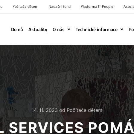
ku
Počítače dětem
Nadační fond
Platforma IT People
Asoci
Domů
Aktuality
O nás
Technické informace
Po
14. 11. 2023
od
Počítače dětem
L SERVICES POM