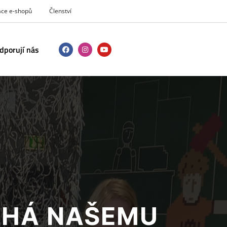
ace e-shopů
Členství
dporují nás
ÁHÁ NAŠEMU