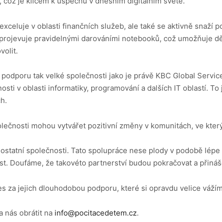
y, což je klíčem k úspěchu v dnešním digitálním světě.
celuje v oblasti finančních služeb, ale také se aktivně snaží p
 projevuje pravidelnými darováními notebooků, což umožňuje d
volit.
podporu tak velké společnosti jako je právě KBC Global Service
nosti v oblasti informatiky, programování a dalších IT oblastí. T
h.
olečnosti mohou vytvářet pozitivní změny v komunitách, ve kter
ostatní společnosti. Tato spolupráce nese plody v podobě lépe 
st. Doufáme, že takovéto partnerství budou pokračovat a přiná
 za jejich dlouhodobou podporu, které si opravdu velice váží
a nás obrátit na
info@pocitacedetem.cz
.