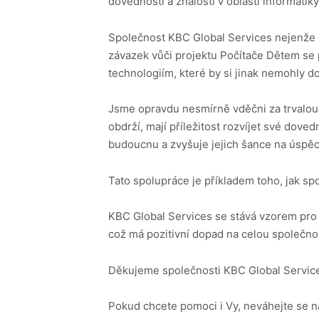
dovednosti a znalosti v oblasti informatik
Společnost KBC Global Services nejenže ex
závazek vůči projektu Počítače Dětem se
technologiím, které by si jinak nemohly do
Jsme opravdu nesmírně vděčni za trvalou 
obdrží, mají příležitost rozvíjet své doved
budoucnu a zvyšuje jejich šance na úspěc
Tato spolupráce je příkladem toho, jak sp
KBC Global Services se stává vzorem pro 
což má pozitivní dopad na celou společno
Děkujeme společnosti KBC Global Services
Pokud chcete pomoci i Vy, neváhejte se n