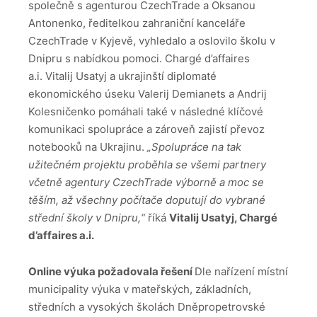
společně s agenturou CzechTrade a Oksanou
Antonenko, ředitelkou zahraniční kanceláře
CzechTrade v Kyjevě, vyhledalo a oslovilo školu v
Dnipru s nabídkou pomoci. Chargé d’affaires
a.i. Vitalij Usatyj a ukrajinští diplomaté
ekonomického úseku Valerij Demianets a Andrij
Kolesničenko pomáhali také v následné klíčové
komunikaci spolupráce a zároveň zajistí převoz
notebooků na Ukrajinu.
„Spolupráce na tak
užitečném projektu proběhla se všemi partnery
včetně agentury CzechTrade výborně a moc se
těším, až všechny počítače doputují do vybrané
střední školy v Dnipru,“
říká
Vitalij Usatyj, Chargé
d’affaires a.i.
Online výuka požadovala řešení
Dle nařízení místní
municipality výuka v mateřských, základních,
středních a vysokých školách Dněpropetrovské