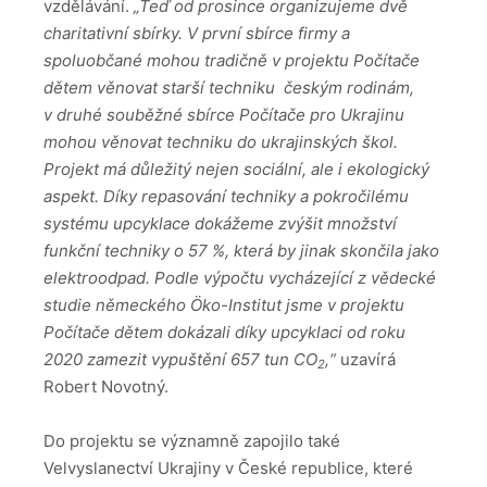
vzdělávání.
„Teď od prosince organizujeme dvě
charitativní sbírky. V první sbírce firmy a
spoluobčané mohou tradičně v projektu Počítače
dětem věnovat starší techniku českým rodinám,
v druhé souběžné sbírce Počítače pro Ukrajinu
mohou věnovat techniku do ukrajinských škol.
Projekt má důležitý nejen sociální, ale i ekologický
aspekt. Díky repasování techniky a pokročilému
systému upcyklace dokážeme zvýšit množství
funkční techniky o 57 %, která by jinak skončila jako
elektroodpad. Podle výpočtu vycházející z vědecké
studie německého Öko-Institut jsme v projektu
Počítače dětem dokázali díky upcyklaci od roku
2020 zamezit vypuštění 657 tun CO
,“
uzavírá
2
Robert Novotný.
Do projektu se významně zapojilo také
Velvyslanectví Ukrajiny v České republice, které