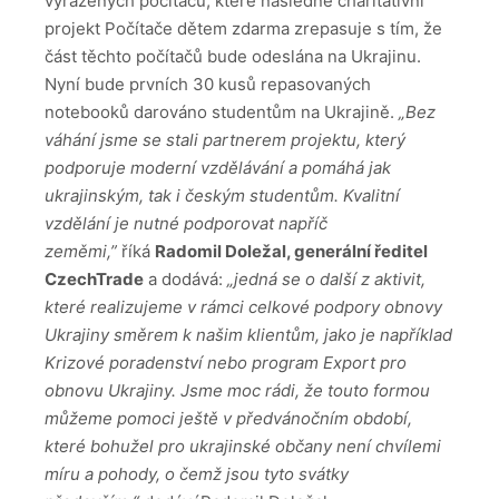
vyřazených počítačů, které následně charitativní
projekt Počítače dětem zdarma zrepasuje s tím, že
část těchto počítačů bude odeslána na Ukrajinu.
Nyní bude prvních 30 kusů repasovaných
notebooků darováno studentům na Ukrajině.
„Bez
váhání jsme se stali partnerem projektu, který
podporuje moderní vzdělávání a pomáhá jak
ukrajinským, tak i českým studentům. Kvalitní
vzdělání je nutné podporovat napříč
zeměmi,”
říká
Radomil Doležal, generální ředitel
CzechTrade
a dodává:
„jedná se o další z aktivit,
které realizujeme v rámci celkové podpory obnovy
Ukrajiny směrem k našim klientům, jako je například
Krizové poradenství nebo program Export pro
obnovu Ukrajiny. Jsme moc rádi, že touto formou
můžeme pomoci ještě v předvánočním období,
které bohužel pro ukrajinské občany není chvílemi
míru a pohody, o čemž jsou tyto svátky