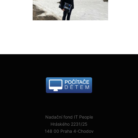
Nadační fond IT People
Hráského 2231/25
148 00 Praha 4-Chodov