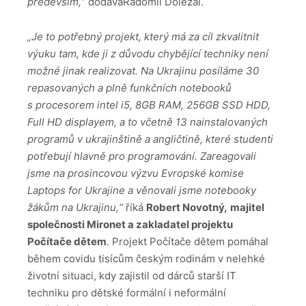
především,“
dodáváRadomil Doležal.
„Je to potřebný projekt, který má za cíl zkvalitnit
výuku tam, kde ji z důvodu chybějící techniky není
možné jinak realizovat. Na Ukrajinu posíláme 30
repasovaných a plně funkčních notebooků
s procesorem intel i5, 8GB RAM, 256GB SSD HDD,
Full HD displayem, a to včetně 13 nainstalovaných
programů v ukrajinštině a angličtině, které studenti
potřebují hlavně pro programování. Zareagovali
jsme na prosincovou výzvu Evropské komise
Laptops for Ukrajine a věnovali jsme notebooky
žákům na Ukrajinu,“
říká
Robert Novotný,
majitel
společnosti Mironet a zakladatel projektu
Počítače dětem
. Projekt Počítače dětem pomáhal
během covidu tisícům českým rodinám v nelehké
životní situaci, kdy zajistil od dárců starší IT
techniku pro dětské formální i neformální