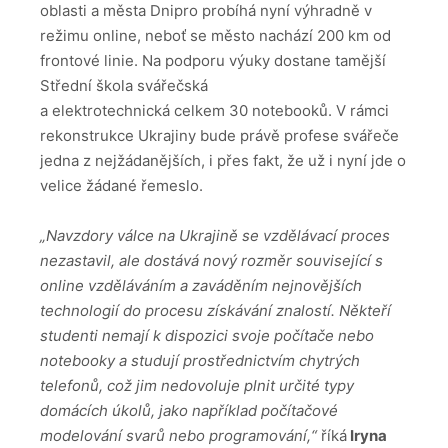
oblasti a města Dnipro probíhá nyní výhradně v
režimu online, neboť se město nachází 200 km od
frontové linie. Na podporu výuky dostane tamější
Střední škola svářečská
a elektrotechnická celkem 30 notebooků. V rámci
rekonstrukce Ukrajiny bude právě profese svářeče
jedna z nejžádanějších, i přes fakt, že už i nyní jde o
velice žádané řemeslo.
„Navzdory válce na Ukrajině se vzdělávací proces
nezastavil, ale dostává nový rozměr související s
online vzděláváním a zaváděním nejnovějších
technologií do procesu získávání znalostí.
Někteří
studenti nemají k dispozici svoje počítače nebo
notebooky a studují prostřednictvím chytrých
telefonů, což jim nedovoluje plnit určité typy
domácích úkolů, jako například počítačové
modelování svarů nebo programování,“
říká
Iryna