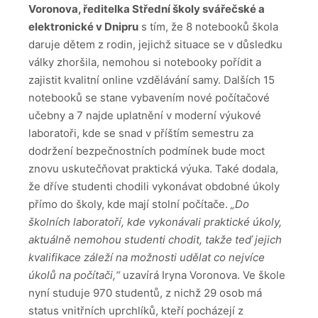
Voronova, ředitelka Střední školy svářečské a
elektronické v Dnipru
s tím, že 8 notebooků škola
daruje dětem z rodin, jejichž situace se v důsledku
války zhoršila, nemohou si notebooky pořídit a
zajistit kvalitní online vzdělávání samy. Dalších 15
notebooků se stane vybavením nové počítačové
učebny a 7 najde uplatnění v moderní výukové
laboratoři, kde se snad v příštím semestru za
dodržení bezpečnostních podmínek bude moct
znovu uskutečňovat praktická výuka. Také dodala,
že dříve studenti chodili vykonávat obdobné úkoly
přímo do školy, kde mají stolní počítače.
„Do
školních laboratoří, kde vykonávali praktické úkoly,
aktuálně nemohou studenti chodit, takže teď jejich
kvalifikace záleží na možnosti udělat co nejvíce
úkolů na počítači,“
uzavírá Iryna Voronova. Ve škole
nyní studuje 970 studentů, z nichž 29 osob má
status vnitřních uprchlíků, kteří pocházejí z