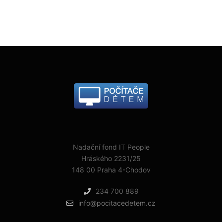
Nadační fond IT People
Hráského 2231/25
148 00 Praha 4-Chodov
234 700 889
info@pocitacedetem.cz