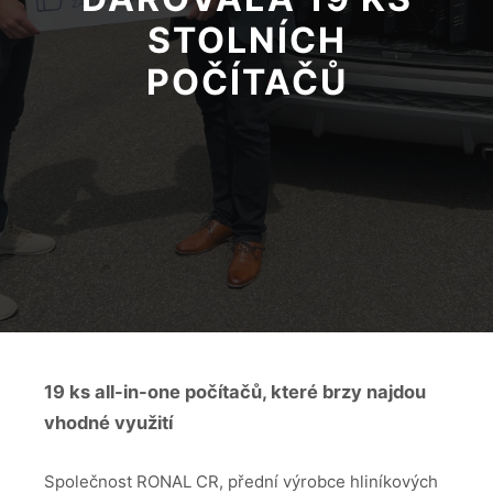
STOLNÍCH
POČÍTAČŮ
19 ks all-in-one počítačů, které brzy najdou
vhodné využití
Společnost RONAL CR, přední výrobce hliníkových