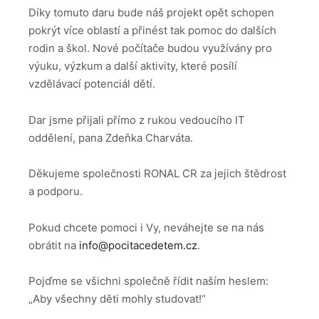
Díky tomuto daru bude náš projekt opět schopen
pokrýt více oblastí a přinést tak pomoc do dalších
rodin a škol. Nové počítače budou využívány pro
výuku, výzkum a další aktivity, které posílí
vzdělávací potenciál dětí.
Dar jsme přijali přímo z rukou vedoucího IT
oddělení, pana Zdeňka Charváta.
Děkujeme společnosti RONAL CR za jejich štědrost
a podporu.
Pokud chcete pomoci i Vy, neváhejte se na nás
obrátit na
info@pocitacedetem.cz
.
Pojďme se všichni společně řídit naším heslem:
„Aby všechny děti mohly studovat!“