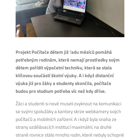
Projekt Počítače dětem již
ř
adu měsíců pomáhá
potřebným rodinám, které nemají prostředky svým
dětem pořídit výpočetní techniku, která se stala
klíčovou součástí školní výuky.
A i když distanční
výuka již pro žáky a studenty skončila, počítače
budou pro studium potřeba víc než kdy dříve.
Žáci a studenti si nově museli zvyknout na komunikaci
se svými spolužáky a kantory skrze webkamery svých
počítačů a mobilních zařízení. A i když byla snaha ze
str
any vzdělávacích institucí maximální, na druhé
straně rovnice stálo mnoho rodin, které nebyly schopné