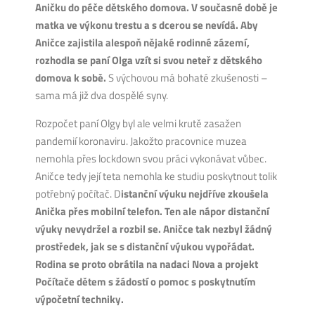
Aničku do péče dětského domova. V současné době je
matka ve výkonu trestu a s dcerou se nevídá. Aby
Aničce zajistila alespoň nějaké rodinné zázemí,
rozhodla se paní Olga vzít si svou neteř z dětského
domova k sobě.
S výchovou má bohaté zkušenosti –
sama má již dva dospělé syny.
Rozpočet paní Olgy byl ale velmi krutě zasažen
pandemií koronaviru. Jakožto pracovnice muzea
nemohla přes lockdown svou práci vykonávat vůbec.
Aničce tedy její teta nemohla ke studiu poskytnout tolik
potřebný počítač. D
istanční výuku nejdříve zkoušela
Anička přes mobilní telefon. Ten ale nápor distanční
výuky nevydržel a rozbil se. Aničce tak nezbyl žádný
prostředek, jak se s distanční výukou vypořádat.
Rodina se proto obrátila na nadaci Nova a projekt
Počítače dětem s žádostí o pomoc s poskytnutím
výpočetní techniky.