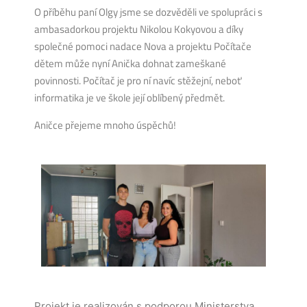
O příběhu paní Olgy jsme se dozvěděli ve spolupráci s
ambasadorkou projektu Nikolou Kokyovou a díky
společné pomoci nadace Nova a projektu Počítače
dětem může nyní Anička dohnat zameškané
povinnosti. Počítač je pro ní navíc stěžejní, neboť
informatika je ve škole její oblíbený předmět.
Aničce přejeme mnoho úspěchů!
Projekt je realizován s podporou Ministerstva