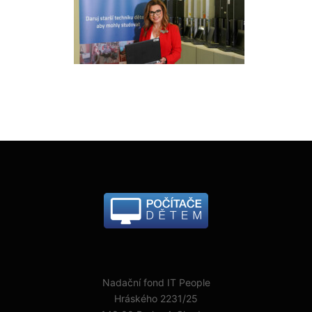
Nadační fond IT People
Hráského 2231/25